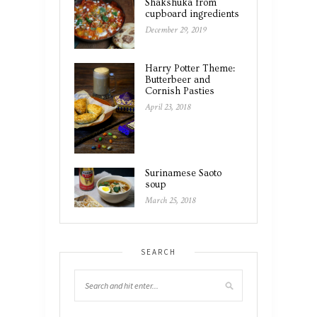
Shakshuka from
cupboard ingredients
December 29, 2019
Harry Potter Theme:
Butterbeer and
Cornish Pasties
April 23, 2018
Surinamese Saoto
soup
March 25, 2018
SEARCH