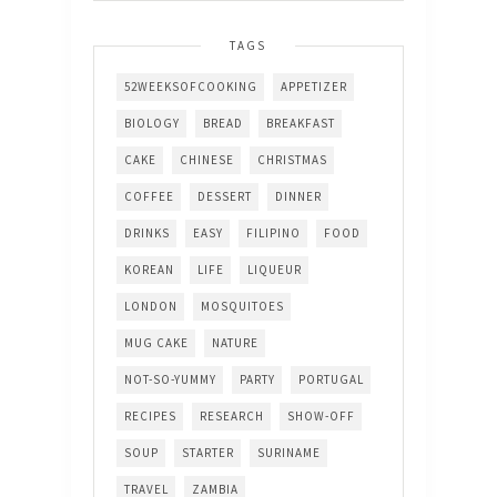
TAGS
52WEEKSOFCOOKING
APPETIZER
BIOLOGY
BREAD
BREAKFAST
CAKE
CHINESE
CHRISTMAS
COFFEE
DESSERT
DINNER
DRINKS
EASY
FILIPINO
FOOD
KOREAN
LIFE
LIQUEUR
LONDON
MOSQUITOES
MUG CAKE
NATURE
NOT-SO-YUMMY
PARTY
PORTUGAL
RECIPES
RESEARCH
SHOW-OFF
SOUP
STARTER
SURINAME
TRAVEL
ZAMBIA