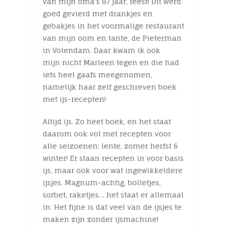
van mijn oma’s 87 jaar, feest! Dit werd
goed gevierd met drankjes en
gebakjes in het voormalige restaurant
van mijn oom en tante, de Pieterman
in Volendam. Daar kwam ik ook
mijn nicht Marleen tegen en die had
iets heel gaafs meegenomen,
namelijk haar zelf geschreven boek
met ijs-recepten!
Altijd ijs. Zo heet boek, en het staat
daarom ook vol met recepten voor
alle seizoenen: lente, zomer herfst &
winter! Er staan recepten in voor basis
ijs, maar ook voor wat ingewikkeldere
ijsjes. Magnum-achtig, bolletjes,
sorbet, raketjes… het staat er allemaal
in. Het fijne is dat veel van de ijsjes te
maken zijn zonder ijsmachine!